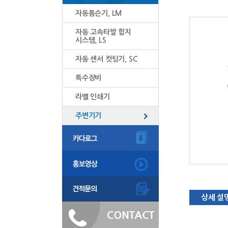
자동톰슨기, LM
자동 고속타발 합지
시스템, LS
자동 센서 컷팅기, SC
특수장비
라벨 인쇄기
주변기기
상세 설