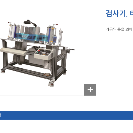
검사기, 
가공된 롤을 와
명